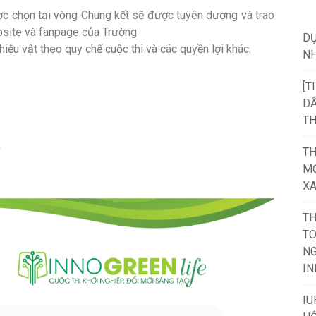
ợc chọn tại vòng Chung kết sẽ được tuyên dương và trao
ebsite và fanpage của Trường
DỰ
hiệu vật theo quy chế cuộc thi và các quyền lợi khác.
NH
[T
DẤ
TH
đ
TH
MỚ
XA
T
TO
N
IN
IU