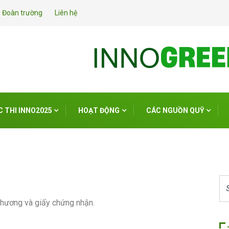
 Đoàn trường
Liên hệ
 THI INNO2025
HOẠT ĐỘNG
CÁC NGUỒN QUỸ
 chương và giấy chứng nhận.