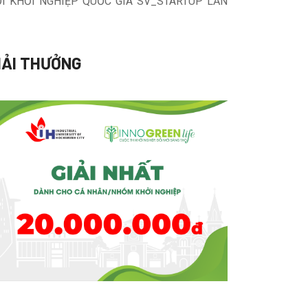
I KHỞI NGHIỆP QUỐC GIA SV_STARTUP LẦN
I
IẢI THƯỞNG