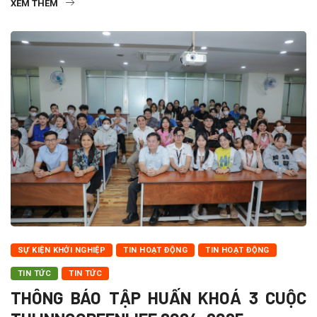
XEM THÊM
SỰ KIỆN KHỞI NGHIỆP
TIN HOẠT ĐỘNG
TIN HOẠT ĐỘNG
TIN TỨC
TIN TỨC
THÔNG BÁO TẬP HUẤN KHOÁ 3 CUỘC