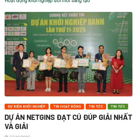
Hoạt động khởi nghiệp đổi mới sáng tạo
SỰ KIỆN KHỞI NGHIỆP
TIN HOẠT ĐỘNG
TIN TỨC
TIN TỨC
DỰ ÁN NETGINS ĐẠT CÚ ĐÚP GIẢI NHẤT
VÀ GIẢI