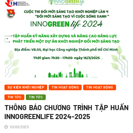
SỰ KIỆN KHỞI NGHIỆP
TIN HOẠT ĐỘNG
TIN HOẠT ĐỘNG
TIN TỨC
TIN TỨC
THÔNG BÁO CHƯƠNG TRÌNH TẬP HUẤN
INNOGREENLIFE 2024-2025
10/03/2025