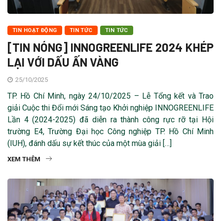
TIN HOẠT ĐỘNG
TIN TỨC
TIN TỨC
[TIN NÓNG] INNOGREENLIFE 2024 KHÉP
LẠI VỚI DẤU ẤN VÀNG
25/10/2025
TP. Hồ Chí Minh, ngày 24/10/2025 – Lễ Tổng kết và Trao
giải Cuộc thi Đổi mới Sáng tạo Khởi nghiệp INNOGREENLIFE
Lần 4 (2024-2025) đã diễn ra thành công rực rỡ tại Hội
trường E4, Trường Đại học Công nghiệp TP. Hồ Chí Minh
(IUH), đánh dấu sự kết thúc của một mùa giải […]
XEM THÊM