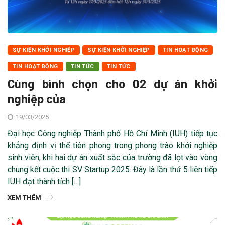
SỰ KIỆN KHỞI NGHIỆP
SỰ KIỆN KHỞI NGHIỆP
TIN HOẠT ĐỘNG
TIN HOẠT ĐỘNG
TIN TỨC
TIN TỨC
Cùng bình chọn cho 02 dự án khởi
nghiệp của
19/03/2025
Đại học Công nghiệp Thành phố Hồ Chí Minh (IUH) tiếp tục
khẳng định vị thế tiên phong trong phong trào khởi nghiệp
sinh viên, khi hai dự án xuất sắc của trường đã lọt vào vòng
chung kết cuộc thi SV Startup 2025. Đây là lần thứ 5 liên tiếp
IUH đạt thành tích […]
XEM THÊM