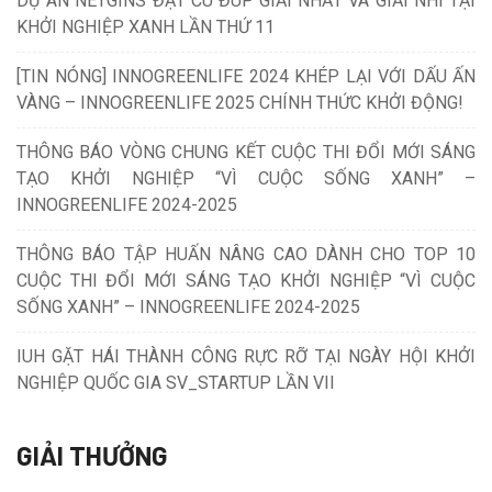
DỰ ÁN NETGINS ĐẠT CÚ ĐÚP GIẢI NHẤT VÀ GIẢI NHÌ TẠI
KHỞI NGHIỆP XANH LẦN THỨ 11
[TIN NÓNG] INNOGREENLIFE 2024 KHÉP LẠI VỚI DẤU ẤN
VÀNG – INNOGREENLIFE 2025 CHÍNH THỨC KHỞI ĐỘNG!
THÔNG BÁO VÒNG CHUNG KẾT CUỘC THI ĐỔI MỚI SÁNG
TẠO KHỞI NGHIỆP “VÌ CUỘC SỐNG XANH” –
INNOGREENLIFE 2024-2025
THÔNG BÁO TẬP HUẤN NÂNG CAO DÀNH CHO TOP 10
CUỘC THI ĐỔI MỚI SÁNG TẠO KHỞI NGHIỆP “VÌ CUỘC
SỐNG XANH” – INNOGREENLIFE 2024-2025
IUH GẶT HÁI THÀNH CÔNG RỰC RỠ TẠI NGÀY HỘI KHỞI
NGHIỆP QUỐC GIA SV_STARTUP LẦN VII
GIẢI THƯỞNG