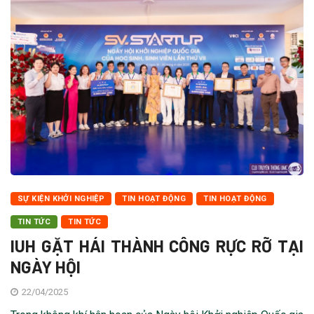
SỰ KIỆN KHỞI NGHIỆP
TIN HOẠT ĐỘNG
TIN HOẠT ĐỘNG
TIN TỨC
TIN TỨC
IUH GẶT HÁI THÀNH CÔNG RỰC RỠ TẠI
NGÀY HỘI
22/04/2025