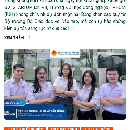
Trong không khí hân hoan của Ngày hội Khởi nghiệp Quốc gia
SV_STARTUP lần VII, Trường Đại học Công nghiệp TP.HCM
(IUH) không chỉ vinh dự đón nhận hai Bằng khen cao quý từ
Bộ trưởng Bộ Giáo dục và Đào tạo, mà còn tự hào chứng
kiến sự tỏa sáng rực rỡ của các […]
XEM THÊM
SỰ KIỆN KHỞI NGHIỆP
TIN HOẠT ĐỘNG
TIN HOẠT ĐỘNG